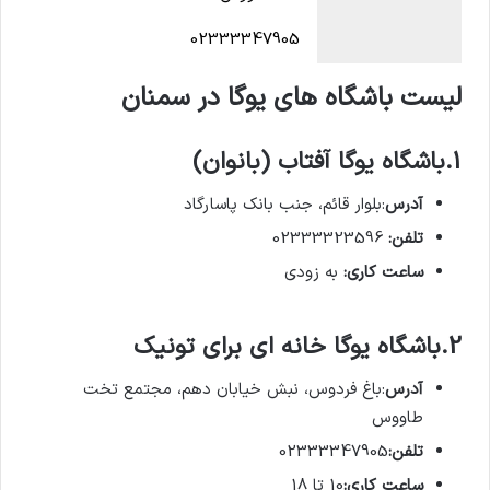
02333347905
لیست باشگاه های یوگا در سمنان
1.باشگاه یوگا آفتاب (بانوان)
آدرس
:بلوار قائم، جنب بانک پاسارگاد
تلفن:
02333323596
ساعت کاری:
به زودی
2.باشگاه یوگا خانه ای برای تونیک
آدرس
:باغ فردوس، نبش خیابان دهم، مجتمع تخت
طاووس
تلفن:
02333347905
ساعت کاری:
10 تا 18