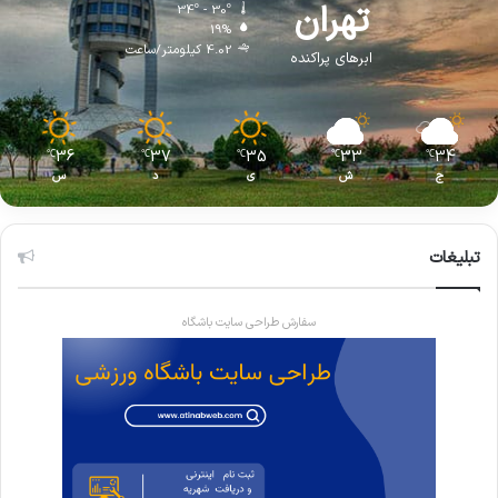
تهران
34º - 30º
19%
4.02 کیلومتر/ساعت
ابرهای پراکنده
36
37
35
33
34
℃
℃
℃
℃
℃
ج
ش
ی
د
س
تبلیغات
سفارش طراحی سایت باشگاه