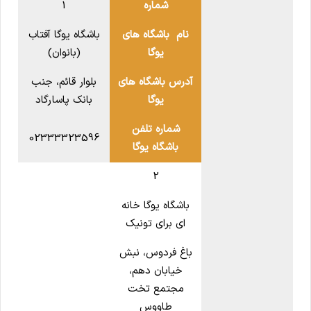
شماره
1
نام باشگاه های
باشگاه یوگا آفتاب
یوگا
(بانوان)
آدرس باشگاه های
بلوار قائم، جنب
یوگا
بانک پاسارگاد
شماره تلفن
02333323596
باشگاه یوگا
2
باشگاه یوگا خانه
ای برای تونیک
باغ فردوس، نبش
خیابان دهم،
مجتمع تخت
طاووس