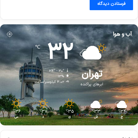
آب و هوا
32
℃
تهران
34º - 30º
13%
4.02 کیلومتر/ساعت
ابرهای پراکنده
36
37
35
33
34
℃
℃
℃
℃
℃
ج
ش
ی
د
س