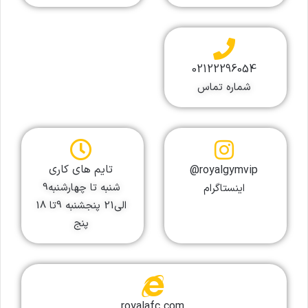
02122296054
شماره تماس
تایم های کاری
royalgymvip@
شنبه تا چهارشنبه9
اینستاگرام
الی21 پنجشنبه 9تا 18
پنج
royalafc.com