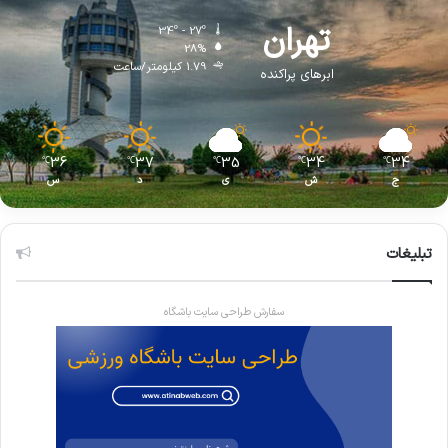
تهران
34º - 27º
28%
1.79 کیلومتر/ساعت
ابرهای پراکنده
36
37
35
34
34
℃
℃
℃
℃
℃
ج
ش
ی
د
س
تبلیغات
سفارش طراحی سایت باشگاه