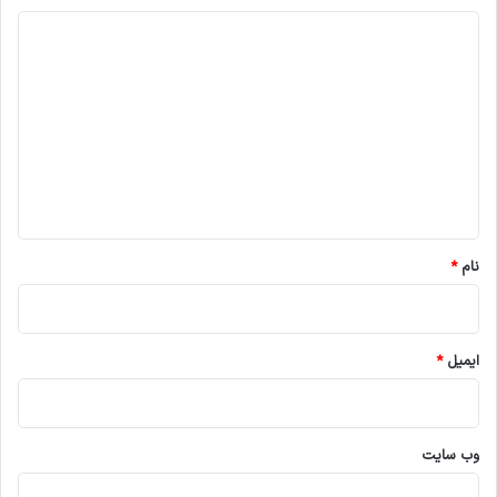
د
ی
د
گ
ا
ه
*
نام
*
ایمیل
*
وب‌ سایت