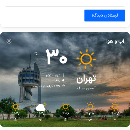
آب و هوا
30
℃
تهران
37º - 30º
16%
1.79 کیلومتر/ساعت
آسمان صاف
37
37
36
35
37
℃
℃
℃
℃
℃
د
س
چ
پ
ج