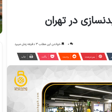
دنسازی در تهران
0
خواندن این مطلب 3 دقیقه زمان میبرد
ر
‫پین‌ترست
‫رددیت
پاکت
چاپ