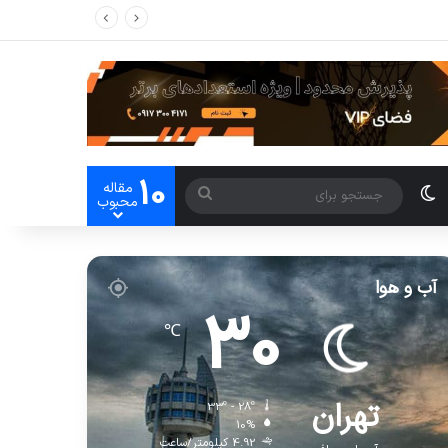
10
مقاله
محبوب
آب و هوا
30
℃
تهران
33º - 28º
10%
4.92 کیلومتر/ساعت