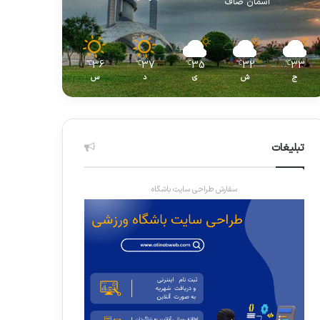
آسمان صاف
36
37
35
32
33
℃
℃
℃
℃
℃
ج
ش
ی
د
س
تبلیغات
سفارش طراحی سایت باشگاه