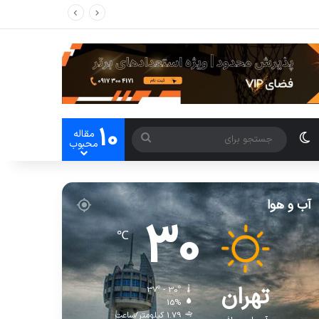
10
مقاله
محبوب
آب و هوا
30
℃
تهران
37º - 30º
15%
1.79 کیلومتر/ساعت