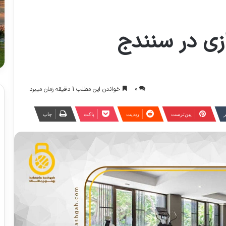
زی در سنندج
0
خواندن این مطلب 1 دقیقه زمان میبرد
ر
‫پین‌ترست
‫رددیت
پاکت
چاپ