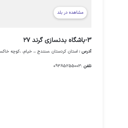
3-باشگاه بدنسازی گرند ۲۷
آدرس :
استان کردستان ،سنندج ،، خیام، ،کوچه خاکسا
نلفن
:09385255003