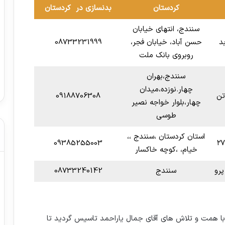
کردستان
بدنسازی در کردستان
سنندج، انتهای خیابان
د
حسن آباد، خیابان فجر،
08733231999
روبروی بانک ملت
سنندج،بهران
چهار.نوزده،میدان
تن
09188706308
چهار،بلوار خواجه نصیر
طوسی
استان کردستان ،سنندج ،،
09385255003
خیام، ،کوچه خاکسار
پرو
سنندج
08733240142
با همت و تلاش های آقای جمال یاراحمد تاسیس گردید تا