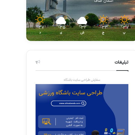
آسمان صاف
37
35
32
33
37
℃
℃
℃
℃
℃
پ
ج
ش
ی
د
تبلیغات
سفارش طراحی سایت باشگاه