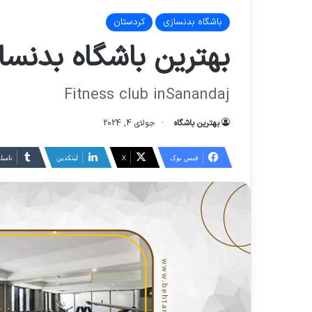
باشگاه بدنسازی
کردستان
بهترین باشگاه بدنسا
Fitness club inSanandaj
بهترین باشگاه
جولای 4, 2024
فیس بوک
X
لینکدین
‫تامبل