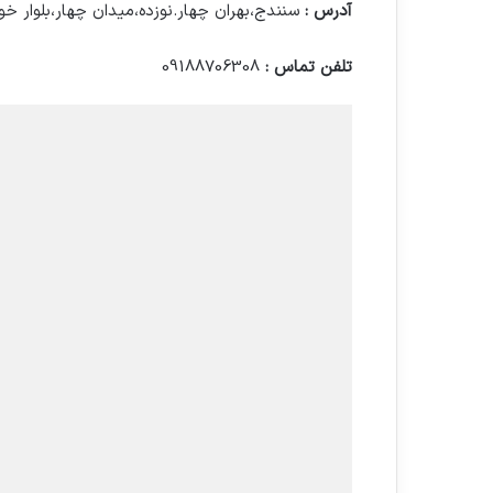
آدرس :
سنندج،بهران چهار.نوزده،میدان چهار،بلوار 
تلفن تماس :
09188706308