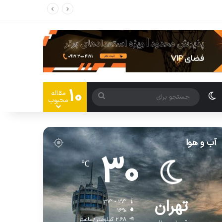
10
مقاله
محبوب
آب و هوا
30
℃
تهران
37º - 27º
16%
2.68 کیلومتر/ساعت