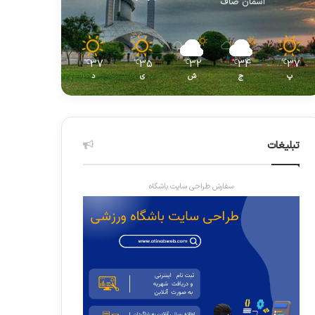
آسمان صاف
37
35
32
34
37
℃
℃
℃
℃
℃
پ
ج
ش
ی
د
تبلیغات
سفارش طراحی سایت باشگاه