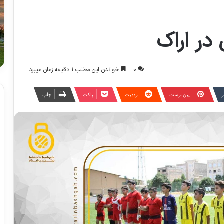
 در اراک
0
خواندن این مطلب 1 دقیقه زمان میبرد
ر
‫پین‌ترست
‫رددیت
پاکت
چاپ