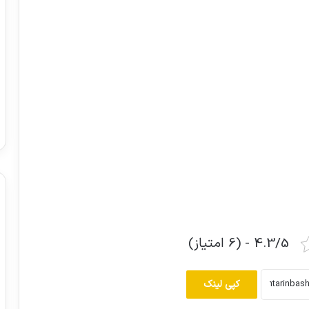
4.3/5 - (6 امتیاز)
کپی لینک