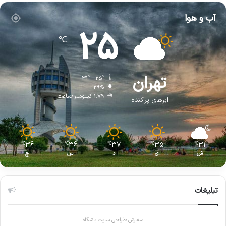
آب و هوا
25
℃
تهران
31º - 25º
29%
1.79 کیلومتر/ساعت
ابرهای پراکنده
36
36
37
35
31
℃
℃
℃
℃
℃
ش
ی
د
س
چ
تبلیغات
سفارش طراحی سایت باشگاه