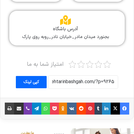
آدرس باشگاه
بجنورد میدان مادر_خیابان نادر_روبه روی پارک
امتیاز شما به ما
کپی لینک