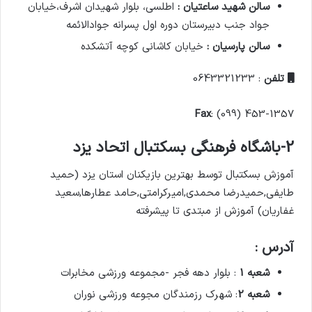
سالن شهید ساعتیان :
اطلسی، بلوار شهیدان اشرف،خیابان
جواد جنب دبیرستان دوره اول پسرانه جوادالائمه
سالن پارسیان :
خیابان کاشانی کوچه آتشکده
تلفن
: 0643321233
Fax
: (099) 453-1357
2-باشگاه فرهنگی بسکتبال اتحاد یزد
آموزش بسکتبال توسط بهترین بازیکنان استان یزد (حمید
طایفی,حمیدرضا محمدی,امیرکرامتی,حامد عطارها,سعید
غفاریان) آموزش از مبتدی تا پیشرفته
آدرس :
شعبه 1
: بلوار دهه فجر -مجموعه ورزشی مخابرات
شعبه 2
: شهرک رزمندگان مجوعه ورزشی نوران