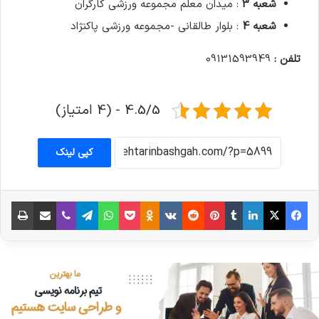
شعبه 3
: میدان معلم مجموعه ورزشی کارگران
شعبه 4
: بلوار طالقانی -مجموعه ورزشی پاکنژاد
تلفن :
09131593949
4.5/5 - (4 امتیاز)
کپی لینک