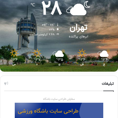
28
℃
تهران
34º - 28º
26%
2.68 کیلومتر/ساعت
ابرهای پراکنده
36
37
35
34
34
℃
℃
℃
℃
℃
ج
ش
ی
د
س
تبلیغات
سفارش طراحی سایت باشگاه