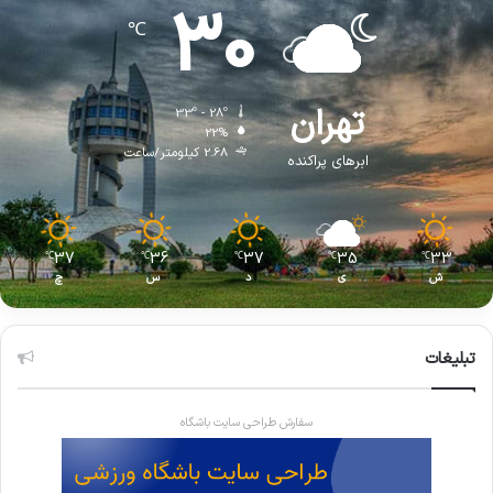
30
℃
تهران
33º - 28º
22%
2.68 کیلومتر/ساعت
ابرهای پراکنده
37
36
37
35
33
℃
℃
℃
℃
℃
ش
ی
د
س
چ
تبلیغات
سفارش طراحی سایت باشگاه