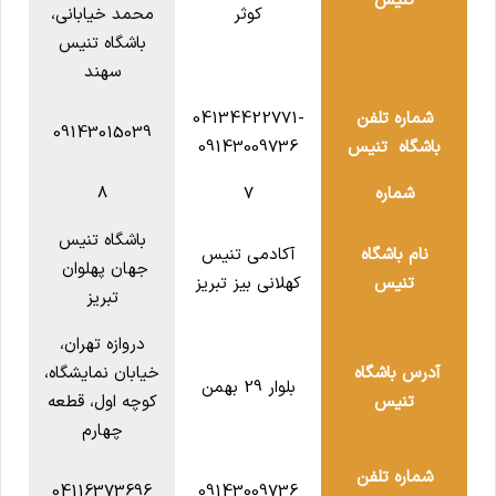
تنیس
کوثر
محمد خیابانی،
باشگاه تنیس
سهند
شماره تلفن
04134422771-
09143015039
باشگاه تنیس
09143009736
شماره
7
8
باشگاه تنیس
نام باشگاه
آکادمی تنیس
جهان پهلوان
تنیس
کهلانی بیز تبریز
تبریز
دروازه تهران،
آدرس باشگاه
خیابان نمایشگاه،
بلوار 29 بهمن
تنیس
کوچه اول، قطعه
چهارم
شماره تلفن
04116373696
09143009736