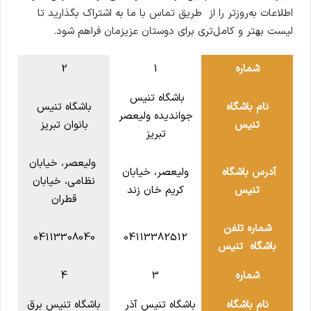
اطلاعات به‌روزتر را از طریق تماس با ما به اشتراک بگذارید تا
لیست بهتر و کامل‌تری برای دوستان عزیزمان فراهم شود.
شماره
1
2
باشگاه تنیس
نام باشگاه
باشگاه تنیس
جواندیده ولیعصر
تنیس
بانوان تبریز
تبریز
ولیعصر، خیابان
آدرس باشگاه
ولیعصر، خیابان
نظامی، خیابان
تنیس
کریم خان زند
قطران
شماره تلفن
04113308040
04113382512
باشگاه تنیس
شماره
3
4
نام باشگاه
باشگاه تنیس آذر
باشگاه تنیس برق