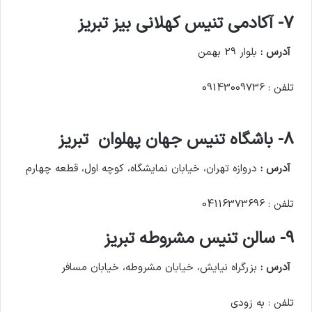
7- آکادمی تنیس کهلانی بیز تبریز
آدرس :
بلوار 29 بهمن
تلفن : 09143009736
8- باشگاه تنیس جهان پهلوان تبریز
آدرس :
دروازه تهران، خیابان نمایشگاه، کوچه اول، قطعه چهارم
تلفن : 04116373696
9- سالن تنیس مشروطه تبریز
آدرس :
بزرگراه نیایش، خیابان مشروطه، خیابان مسافر
تلفن : به زودی