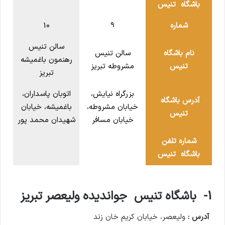
باشگاه تنیس
شماره
9
10
سالن تنیس
نام باشگاه
سالن تنیس
رهنمون باغمیشه
تنیس
مشروطه تبریز
تبریز
بزرگراه نیایش،
اتوبان پاسداران،
آدرس باشگاه
خیابان مشروطه،
باغمیشه، خیابان
تنیس
خیابان مسافر
شهیدان محمد پور
شماره تلفن
باشگاه تنیس
1- باشگاه تنیس جواندیده ولیعصر تبریز
آدرس :
ولیعصر، خیابان کریم خان زند