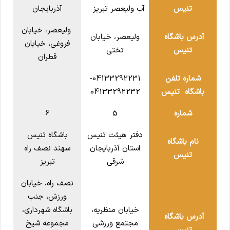
تنیس
آب ولیعصر تبریز
آذربایجان
ولیعصر، خیابان
آدرس باشگاه
ولیعصر، خیابان
فروغی، خیابان
تنیس
تختی
قطران
شماره تلفن
04133292231-
باشگاه تنیس
04133292232
شماره
5
6
دفتر هیئت تنیس
باشگاه تنیس
نام باشگاه
استان آذربایجان
سهند نصف راه
تنیس
شرقی
تبریز
نصف راه، خیابان
ورزش، جنب
خیابان منظریه،
باشگاه شهرداری،
آدرس باشگاه
مجتمع ورزشی
مجموعه شیخ