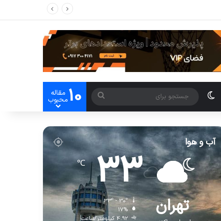
10
مقاله
ایدبار
تغییر پوسته
جستجو
محبوب
برای
آب و هوا
33
℃
تهران
33º - 30º
17%
4.92 کیلومتر/ساعت