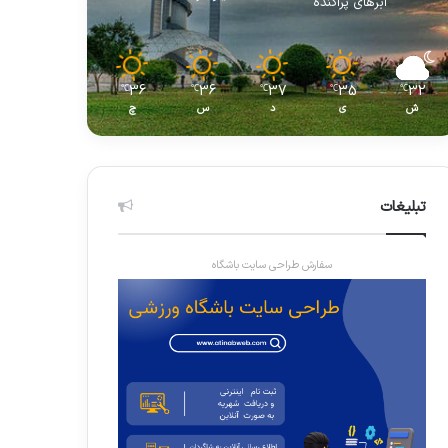
ابرهای پراکنده
36
36
37
35
32
℃
℃
℃
℃
℃
ش
ی
د
س
چ
تبلیغات
سفارش طراحی سایت باشگاه