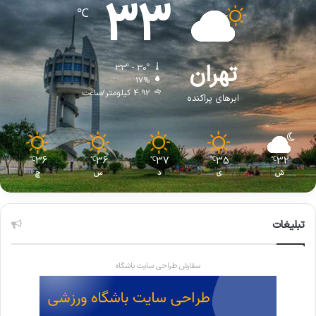
33
℃
تهران
33º - 30º
17%
4.92 کیلومتر/ساعت
ابرهای پراکنده
36
36
37
35
32
℃
℃
℃
℃
℃
ش
ی
د
س
چ
تبلیغات
سفارش طراحی سایت باشگاه