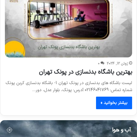
ژوئن 12, 2024
0
بهترین باشگاه بدنسازی در پونک تهران
لیست باشگاه های بدنسازی در پونک تهران 1- باشگاه بدنسازی کربن پونک
شماره تماس: 02146041769 آدرس: پونک، بلوار عدل، دور…
بیشتر بخوانید »
آب و هوا